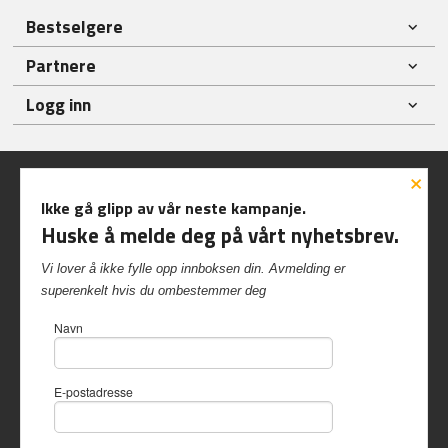
Bestselgere
Partnere
Logg inn
×
Ikke gå glipp av vår neste kampanje.
Huske å melde deg på vårt nyhetsbrev.
Frakt
Kjøpsbetingelser
Sikkerhet og personvern
Vi lover å ikke fylle opp innboksen din. Avmelding er
Nyhetsbrev
superenkelt hvis du ombestemmer deg
Inshop.no Kvalvikveien 229 6522 Frei Tlf.
90 57 40 84
-
Navn
Foretaksregisteret 997 417 542
Vår nettbutikk bruker cookies slik at
E-postadresse
du får en bedre kjøpsopplevelse og
vi kan yte deg bedre service. Vi
bruker cookies hovedsaklig til å