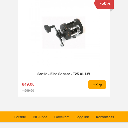
-50%
Snelle - Elbe Sensor - T25 AL LW
649,00
Kjøp
1 299,00
Rabatt
Forside
Bli kunde
Gavekort
Logg inn
Kontakt oss