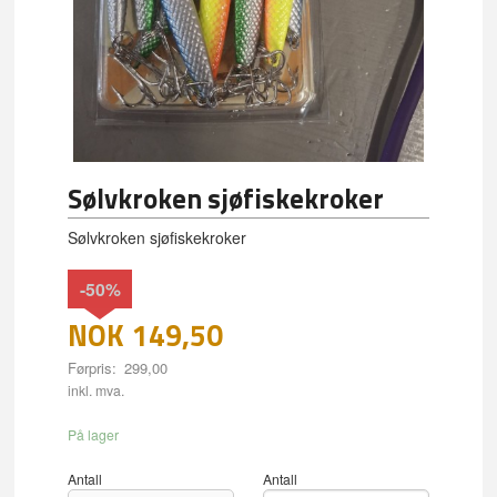
Sølvkroken sjøfiskekroker
Sølvkroken sjøfiskekroker
-50%
NOK
149,50
Førpris:
299,00
Rabatt
inkl. mva.
På lager
Antall
Antall