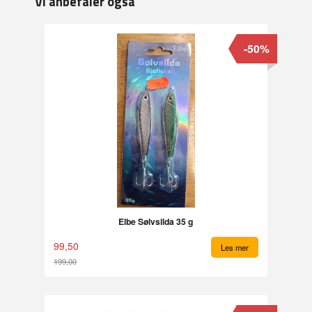
Vi anbefaler også
-50%
Elbe Sølvsilda 35 g
99,50
Les mer
199,00
Rabatt