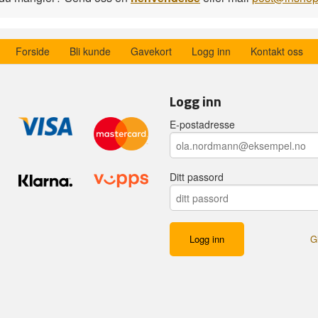
Forside
Bli kunde
Gavekort
Logg inn
Kontakt oss
Logg inn
E-postadresse
Ditt passord
G