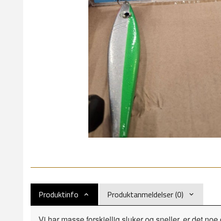
Produktinfo
Produktanmeldelser (0)
Vi har masse forskjellig sluker og sneller, er det n