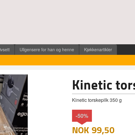
ivsett
Ullgensere for han og henne
Kjøkkenartikler
Kinetic to
Kinetic torskepilk 350 g
-50%
NOK
99,50