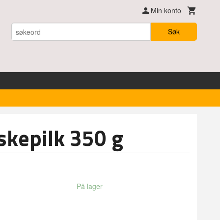
Min konto
Søk
rskepilk 350 g
På lager