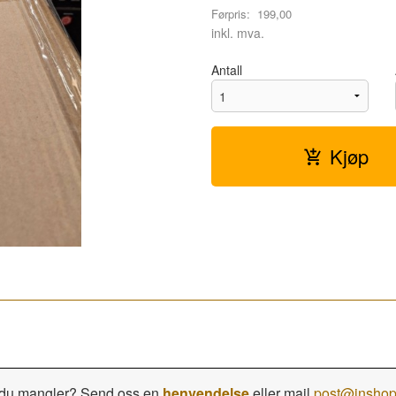
Førpris:
199,00
Rabatt
inkl. mva.
Antall
Kjøp
oe du mangler? Send oss en
henvendelse
eller mail
post@inshop