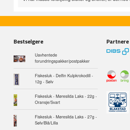
Bestselgere
Partnere
Uavhentede
forundringspakker/postpakker
Fiskesluk - Delfin Kulpkrokodill -
12g - Sølv
Fiskesluk - Møresilda Laks - 22g -
Oransje/Svart
Fiskesluk - Møresilda Laks - 27g -
Sølv/Blå/Lilla