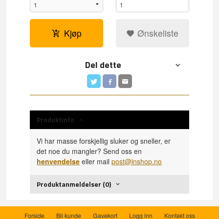
Kjøp
Ønskeliste
Del dette
Produktinfo
Vi har masse forskjellig sluker og sneller, er
det noe du mangler? Send oss en
henvendelse
eller mail
post@inshop.no
Produktanmeldelser (0)
Forside
Bli kunde
Gavekort
Logg inn
Kontakt oss