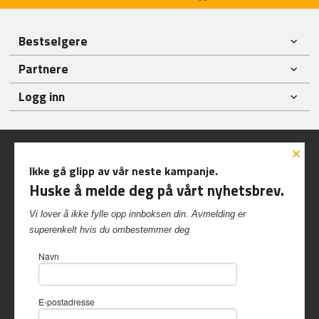
Bestselgere
Partnere
Logg inn
×
Ikke gå glipp av vår neste kampanje.
Huske å melde deg på vårt nyhetsbrev.
Frakt
Kjøpsbetingelser
Sikkerhet og personvern
Vi lover å ikke fylle opp innboksen din. Avmelding er
Nyhetsbrev
superenkelt hvis du ombestemmer deg
Inshop.no Kvalvikveien 229 6522 Frei Tlf.
90 57 40 84
-
Navn
Foretaksregisteret 997 417 542
Vår nettbutikk bruker cookies slik at
E-postadresse
du får en bedre kjøpsopplevelse og