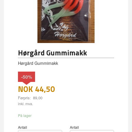
Hørgård Gummimakk
Hørgård Gummimakk
-50%
NOK
44,50
Førpris:
89,00
Rabatt
inkl. mva.
På lager
Antall
Antall