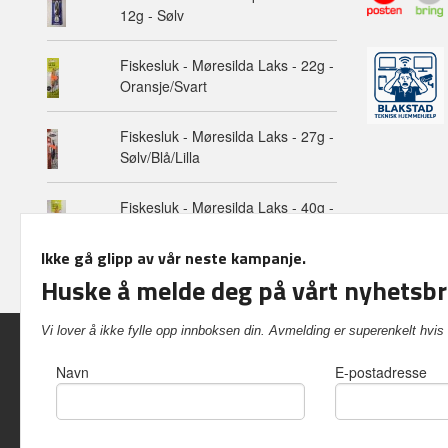
12g - Sølv
Fiskesluk - Møresilda Laks - 22g -
Oransje/Svart
Fiskesluk - Møresilda Laks - 27g -
Sølv/Blå/Lilla
Fiskesluk - Møresilda Laks - 40g -
Oransje/Svart
Ikke gå glipp av vår neste kampanje.
Huske å melde deg på vårt nyhetsbr
Vi lover å ikke fylle opp innboksen din. Avmelding er superenkelt h
Navn
E-postadresse