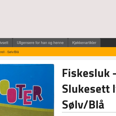
ivsett
Ullgensere for han og henne
Kjøkkenartikler
rell - Sølv/Blå
Fiskesluk 
Slukesett 
Sølv/Blå