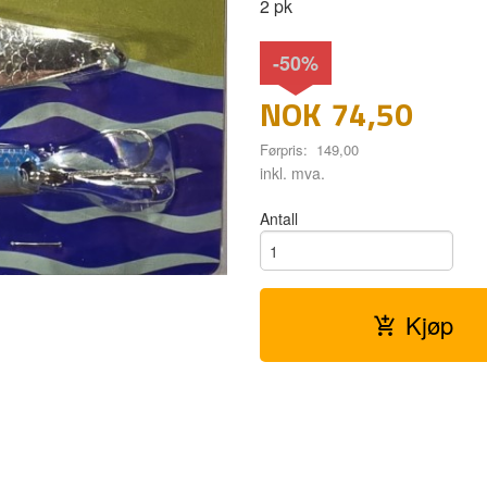
2 pk
-50%
NOK
74,50
Førpris:
149,00
Rabatt
inkl. mva.
Antall
Kjøp