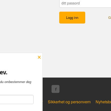
G
×
ev.
vis du ombestemmer deg
Frakt
Kjøpsbetingelser
Sikkerhet og personvern
Nyhetsb