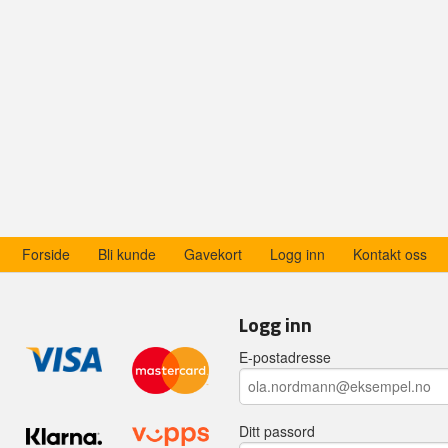
Forside
Bli kunde
Gavekort
Logg inn
Kontakt oss
Logg inn
E-postadresse
Ditt passord