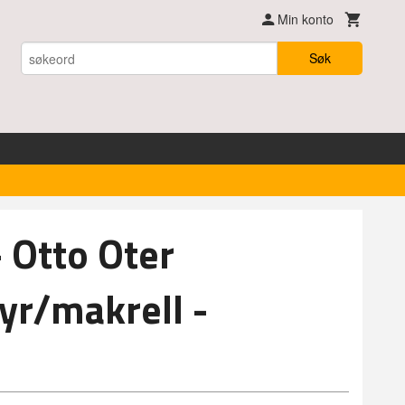
Min konto
Søk
- Otto Oter
lyr/makrell -