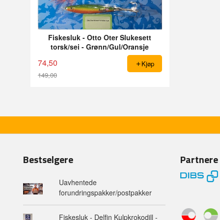
Fiskesluk - Otto Oter Slukesett
torsk/sei - Grønn/Gul/Oransje
74,50
Kjøp
149,00
Rabatt
Bestselgere
Partnere
Uavhentede
forundringspakker/postpakker
Fiskesluk - Delfin Kulpkrokodill -