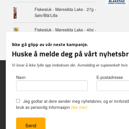
Fiskesluk - Møresilda Laks - 27g -
Sølv/Blå/Lilla
Fiskesluk - Møresilda Laks - 40g -
Oransje/Svart
Ikke gå glipp av vår neste kampanje.
Huske å melde deg på vårt nyhetsbr
Vi lover å ikke fylle opp innboksen din. Avmelding er superenkelt h
Navn
E-postadresse
Inshop.no K
Jeg godtar at dere sender meg nyhetsbrev, og er innforstå
bruk av personlig informasjon
(les mer)
Vår nettbutik
bruker cookie
Fortsett å