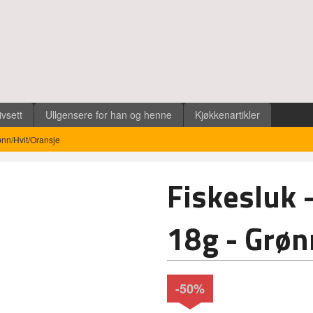
ivsett
Ullgensere for han og henne
Kjøkkenartikler
ønn/Hvit/Oransje
Fiskesluk 
18g - Grøn
-50%