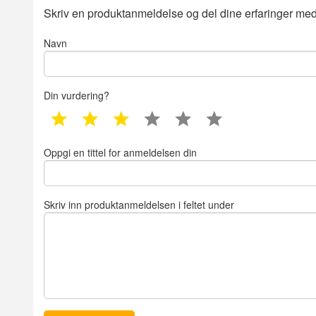
Skriv en produktanmeldelse og del dine erfaringer med
Navn
Din vurdering?
1 star
2 star
3 star
4 star
5 star
6 star
Oppgi en tittel for anmeldelsen din
Skriv inn produktanmeldelsen i feltet under