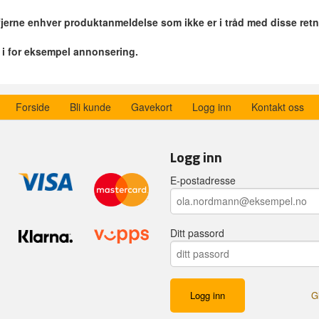
 fjerne enhver produktanmeldelse som ikke er i tråd med disse retn
r i for eksempel annonsering.
Forside
Bli kunde
Gavekort
Logg inn
Kontakt oss
Logg inn
E-postadresse
Ditt passord
G