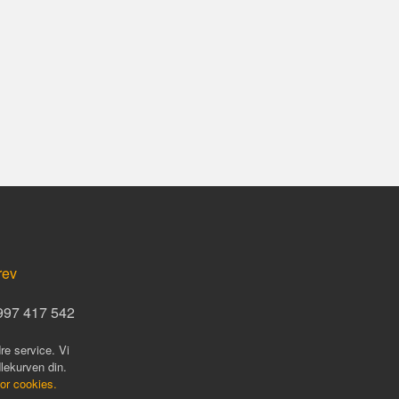
rev
 997 417 542
re service. Vi
dlekurven din.
for cookies.