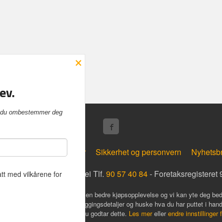
×
ev.
vis du ombestemmer deg
Frakt
Kjøpsbetingelser
Sikkerhet og personvern
Nyhetsb
valvikveien 229 6522 Frei Tlf.
90 57 40 84
- Foretaksregisteret
tt med vilkårene for
k bruker cookies slik at du får en bedre kjøpsopplevelse og vi kan yte deg bed
s hovedsaklig til å lagre innloggingsdetaljer og huske hva du har puttet i han
 bruke siden som normalt om du godtar dette.
Les mer
eller
endre innstillinger 