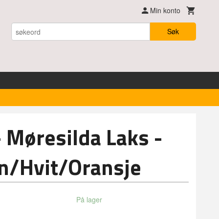
Min konto
Søk
- Møresilda Laks -
n/Hvit/Oransje
På lager