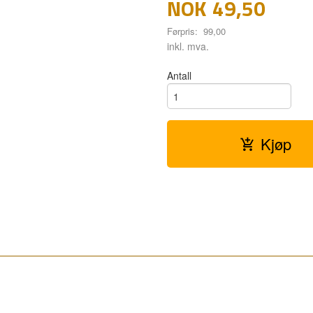
NOK
49,50
Førpris:
99,00
Rabatt
inkl. mva.
Antall
Kjøp