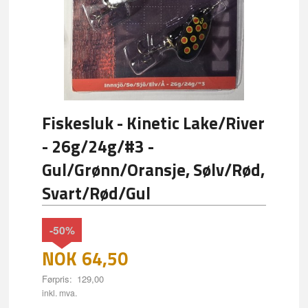
Fiskesluk - Kinetic Lake/River
- 26g/24g/#3 -
Gul/Grønn/Oransje, Sølv/Rød,
Svart/Rød/Gul
-50%
NOK
64,50
Førpris:
129,00
Rabatt
inkl. mva.