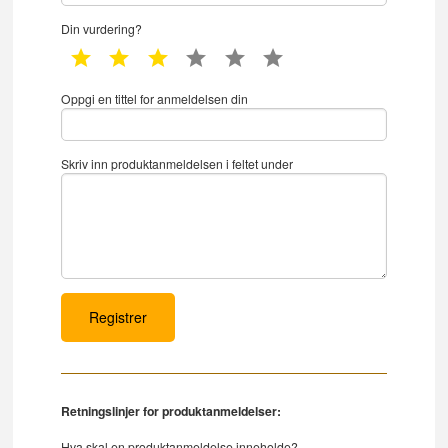
Din vurdering?
1 star
2 star
3 star
4 star
5 star
6 star
Oppgi en tittel for anmeldelsen din
Skriv inn produktanmeldelsen i feltet under
Retningslinjer for produktanmeldelser:
Hva skal en produktanmeldelse inneholde?