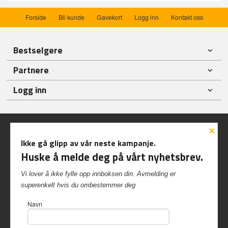
Forside
Bli kunde
Gavekort
Logg inn
Kontakt oss
Bestselgere
Partnere
Logg inn
×
Ikke gå glipp av vår neste kampanje.
Huske å melde deg på vårt nyhetsbrev.
Frakt
Kjøpsbetingelser
Sikkerhet og personvern
Vi lover å ikke fylle opp innboksen din. Avmelding er
Nyhetsbrev
superenkelt hvis du ombestemmer deg
Inshop.no Kvalvikveien 229 6522 Frei Tlf.
90 57 40 84
-
Navn
Foretaksregisteret 997 417 542