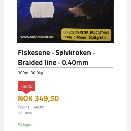
Fiskesene - Sølvkroken -
Braided line - 0.40mm
300m, 30.0kg
-50%
NOK
349,50
Førpris:
699,00
Rabatt
inkl. mva.
På lager