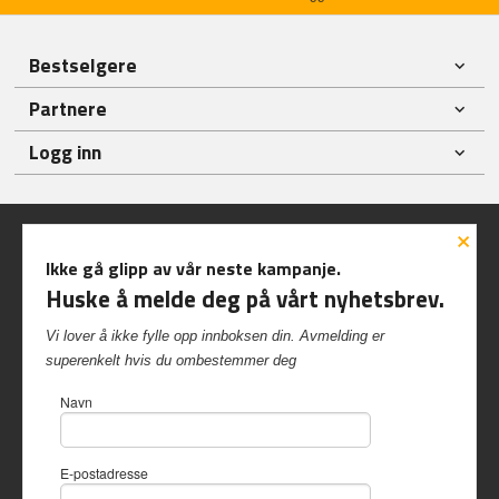
Bestselgere
Partnere
Logg inn
×
Ikke gå glipp av vår neste kampanje.
Huske å melde deg på vårt nyhetsbrev.
Frakt
Kjøpsbetingelser
Sikkerhet og personvern
Vi lover å ikke fylle opp innboksen din. Avmelding er
Nyhetsbrev
superenkelt hvis du ombestemmer deg
Inshop.no Kvalvikveien 229 6522 Frei Tlf.
90 57 40 84
-
Navn
Foretaksregisteret 997 417 542
Vår nettbutikk bruker cookies slik at
E-postadresse
du får en bedre kjøpsopplevelse og